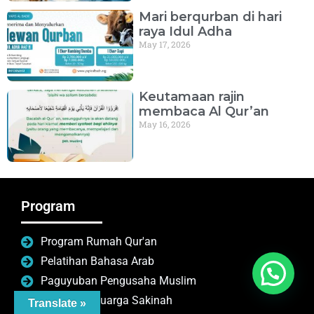
Mari berqurban di hari
raya Idul Adha
May 17, 2026
Keutamaan rajin
membaca Al Qur’an
May 16, 2026
Program
Program Rumah Qur'an
Pelatihan Bahasa Arab
Paguyuban Pengusaha Muslim
Program keluarga Sakinah
Translate »