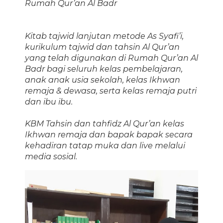
Rumah Qur’an Al Badr
Kitab tajwid lanjutan metode As Syafi’i,
kurikulum tajwid dan tahsin Al Qur’an
yang telah digunakan di Rumah Qur’an Al
Badr bagi seluruh kelas pembelajaran,
anak anak usia sekolah, kelas Ikhwan
remaja & dewasa, serta kelas remaja putri
dan ibu ibu.
KBM Tahsin dan tahfidz Al Qur’an kelas
Ikhwan remaja dan bapak bapak secara
kehadiran tatap muka dan live melalui
media sosial.