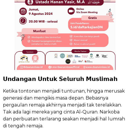
𝗨𝗻𝗱𝗮𝗻𝗴𝗮𝗻 𝗨𝗻𝘁𝘂𝗸 𝗦𝗲𝗹𝘂𝗿𝘂𝗵 𝗠𝘂𝘀𝗹𝗶𝗺𝗮𝗵
Ketika tontonan menjadi tuntunan, hingga merusak
generasi dan mengikis masa depan. Bebasnya
pergaulan remaja akhirnya menjadi tak terelakkan.
Tak ada lagi mereka yang cinta Al-Quran. Narkoba
dan perbuatan terlarang seakan menjadi hal lumrah
di tengah remaja.