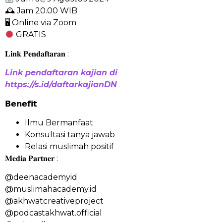
🕰 Jam 20.00 WIB
🖥 Online via Zoom
GRATIS
𝐋𝐢𝐧𝐤 𝐏𝐞𝐧𝐝𝐚𝐟𝐭𝐚𝐫𝐚𝐧 :
Link pendaftaran kajian di
https://s.id/daftarkajianDN
𝗕𝗲𝗻𝗲𝗳𝗶𝘁
Ilmu Bermanfaat
Konsultasi tanya jawab
Relasi muslimah positif
𝐌𝐞𝐝𝐢𝐚 𝐏𝐚𝐫𝐭𝐧𝐞𝐫 :
@deenacademyid
@muslimahacademy.id
@akhwatcreativeproject
@podcastakhwat.official