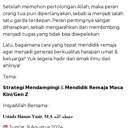
Setelah memohon pertolongan Allah, maka peran
orang tua pun dipertanyakan, sebab ia menjadi salah
satu garda terdepan. Peran pentingnya sangat
diharapkan, sebab mengarahkan dan membimbing
menjadi tugas yang tidak bisa disepelekan.
Lalu, bagaimana cara yang tepat mendidik remaja
agar menjadi generasi berkualitas harapan umat &
keluarga? Yuk segera hadir dan simak ilmu dari
ahlinya!
Tema :
𝗦𝘁𝗿𝗮𝘁𝗲𝗴𝗶 𝗠𝗲𝗻𝗱𝗮𝗺𝗽𝗶𝗻𝗴𝗶 & 𝗠𝗲𝗻𝗱𝗶𝗱𝗶𝗸 𝗥𝗲𝗺𝗮𝗷𝗮 𝗠𝗮𝘀𝗮
𝗞𝗶𝗻𝗶/𝗚𝗲𝗻 𝗭
InsyaAllah Bersama :
𝐔𝐬𝐭𝐚𝐝𝐳 𝐇𝐚𝐧𝐚𝐧 𝐘𝐚𝐬𝐢𝐫, 𝐌.𝐀 حفظه الله
Jum’at, 9 Agustus 2024