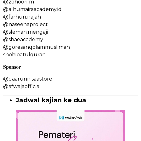
@zohoorilm
@alhumairaacademy.id
@farhun.najah
@naseehaproject
@sleman.mengaji
@shaeacademy
@goresanqolammuslimah
shohibatulquran
𝐒𝐩𝐨𝐧𝐬𝐨𝐫
@daarunnisaastore
@afwajaofficial
Jadwal kajian ke dua