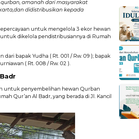
g qurban, amanah dari masyarakat
karta,dan didistribusikan kepada
kepercayaan untuk mengelola 3 ekor hewan
untuk dikelola pendistribusiannya di Rumah
ari bapak Yudha ( Rt. 001 / Rw. 09 ); bapak
urniawan ( Rt. 008 / Rw. 02 ).
 Badr
akan untuk penyembelihan hewan Qurban
ah Qur’an Al Badr, yang berada di Jl. Kancil