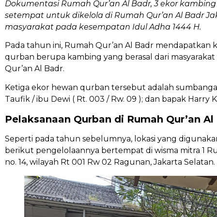
Dokumentasi Rumah Qur’an Al Badr, 3 ekor kambin
setempat untuk dikelola di Rumah Qur’an Al Badr Ja
masyarakat pada kesempatan Idul Adha 1444 H.
Pada tahun ini, Rumah Qur’an Al Badr mendapatkan 
qurban berupa kambing yang berasal dari masyarakat 
Qur’an Al Badr.
Ketiga ekor hewan qurban tersebut adalah sumbangan d
Taufik / ibu Dewi ( Rt. 003 / Rw. 09 ); dan bapak Harry K
Pelaksanaan Qurban di Rumah Qur’an Al
Seperti pada tahun sebelumnya, lokasi yang digun
berikut pengelolaannya bertempat di wisma mitra 1 Rum
no. 14, wilayah Rt 001 Rw 02 Ragunan, Jakarta Selatan.