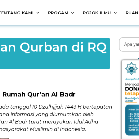
TENTANG KAMI
PROGAM
POJOK ILMU
RUAN
aan Qurban di RQ
i Rumah Qur’an Al Badr
ada tanggal 10 Dzulhijjah 1443 H bertepatan
mana informasi yang diumumkan oleh
an Al Badr turut merayakan Idul Adha
syarakat Muslimin di Indonesia.