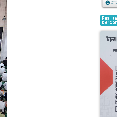
Fasili
berdon