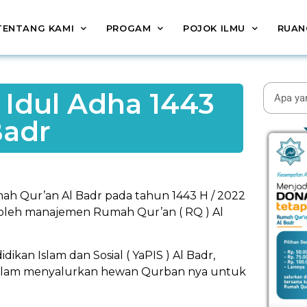
TENTANG KAMI
PROGAM
POJOK ILMU
RUAN
Idul Adha 1443
Badr
h Qur’an Al Badr pada tahun 1443 H / 2022
n oleh manajemen Rumah Qur’an ( RQ ) Al
kan Islam dan Sosial ( YaPIS ) Al Badr,
 dalam menyalurkan hewan Qurban nya untuk