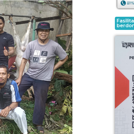
Fasili
berdon