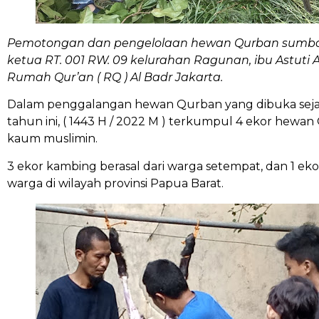
Pemotongan dan pengelolaan hewan Qurban sumbang
ketua RT. 001 RW. 09 kelurahan Ragunan, ibu Astuti 
Rumah Qur’an ( RQ ) Al Badr Jakarta.
Dalam penggalangan hewan Qurban yang dibuka sejak 
tahun ini, ( 1443 H / 2022 M ) terkumpul 4 ekor hewa
kaum muslimin.
3 ekor kambing berasal dari warga setempat, dan 1 ek
warga di wilayah provinsi Papua Barat.