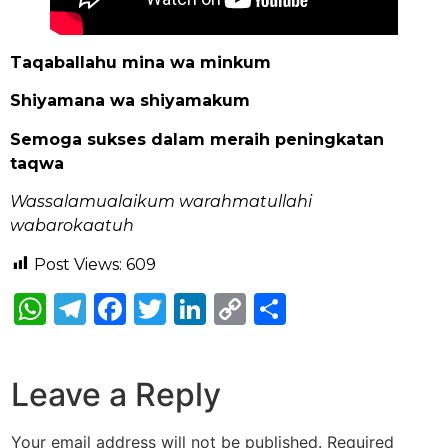
Taqaballahu mina wa minkum
Shiyamana wa shiyamakum
Semoga sukses dalam meraih peningkatan
taqwa
Wassalamualaikum warahmatullahi
wabarokaatuh
Post Views:
609
WhatsApp
Telegram
Facebook
Twitter
LinkedIn
Copy
Share
Link
Leave a Reply
Your email address will not be published.
Required