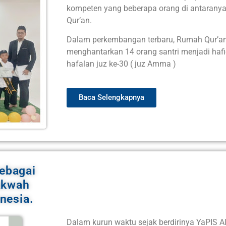
kompeten yang beberapa orang di antaranya t
Qur’an.
Dalam perkembangan terbaru, Rumah Qur’an A
menghantarkan 14 orang santri menjadi hafid
hafalan juz ke-30 ( juz Amma )
Baca Selengkapnya
Sebagai
akwah
nesia.
Dalam kurun waktu sejak berdirinya YaPIS Al