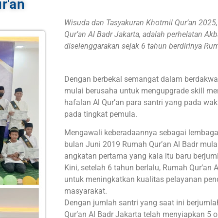
r'an
Wisuda dan Tasyakuran Khotmil Qur’an 2025
Qur’an Al Badr Jakarta, adalah perhelatan Ak
diselenggarakan sejak 6 tahun berdirinya Rum
Dengan berbekal semangat dalam berdakwah
mulai berusaha untuk mengupgrade skill
hafalan Al Qur’an para santri yang pada wakt
pada tingkat pemula.
Mengawali keberadaannya sebagai lembaga 
bulan Juni 2019 Rumah Qur’an Al Badr mula
angkatan pertama yang kala itu baru berjuml
Kini, setelah 6 tahun berlalu, Rumah Qur’an 
untuk meningkatkan kualitas pelayanan pend
masyarakat.
Dengan jumlah santri yang saat ini berjumla
Qur’an Al Badr Jakarta telah menyiapkan 5 