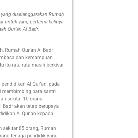
, yang diselenggarakan Rumah
bar untuk yang pertama kalinya
ah Qur’an Al Badr.
, Rumah Qur’an Al Badr
 membaca dan kemampuan
u itu rata-rata masih berkisar
pendidikan Al Qur’an, pada
i membimbing para santri
ah sekitar 10 orang.
Al Badr akan tetap berupaya
idikan Al Qur’an kepada
h sekitar 85 orang, Rumah
orang tenaga pendidik yang