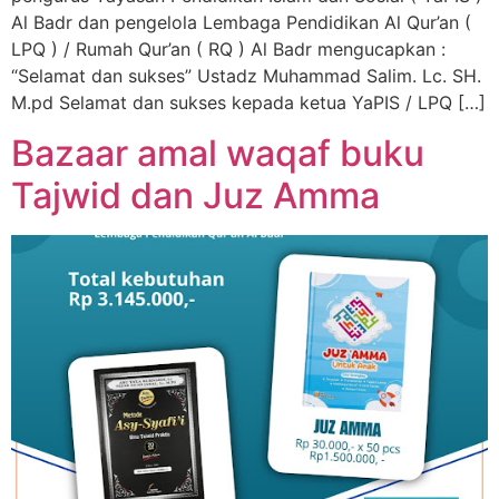
Al Badr dan pengelola Lembaga Pendidikan Al Qur’an (
LPQ ) / Rumah Qur’an ( RQ ) Al Badr mengucapkan :
“Selamat dan sukses” Ustadz Muhammad Salim. Lc. SH.
M.pd Selamat dan sukses kepada ketua YaPIS / LPQ […]
Bazaar amal waqaf buku
Tajwid dan Juz Amma