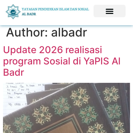
Author:
albadr
Update 2026 realisasi
program Sosial di YaPIS Al
Badr