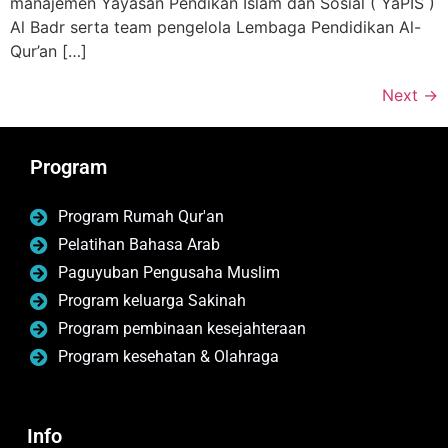
manajemen Yayasan Pendikan Islam dan Sosial ( YaPIS )
Al Badr serta team pengelola Lembaga Pendidikan Al-
Qur’an […]
Next
→
Program
Program Rumah Qur'an
Pelatihan Bahasa Arab
Paguyuban Pengusaha Muslim
Program keluarga Sakinah
Program pembinaan kesejahteraan
Program kesehatan & Olahraga
Info