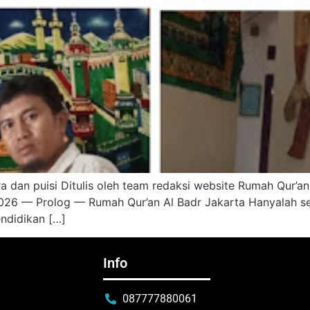
a dan puisi Ditulis oleh team redaksi website Rumah Qur’an
26 — Prolog — Rumah Qur’an Al Badr Jakarta Hanyalah se
didikan […]
Info
087777880061