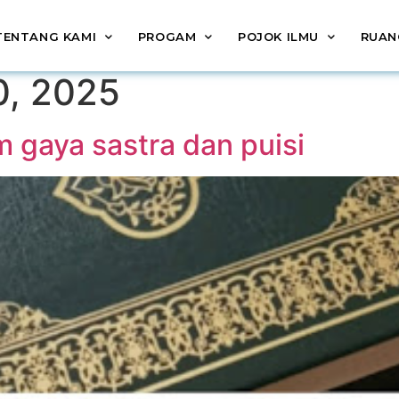
TENTANG KAMI
PROGAM
POJOK ILMU
RUAN
, 2025
m gaya sastra dan puisi