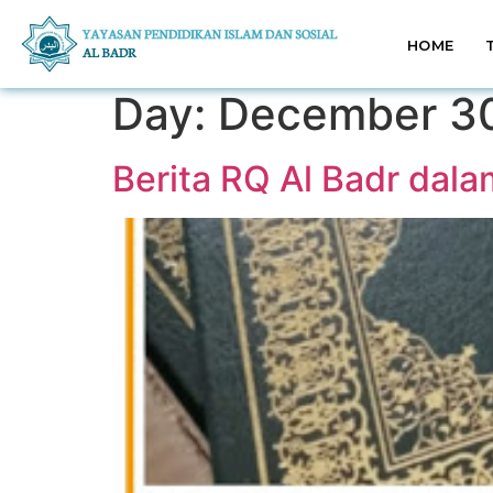
HOME
Day:
December 30
Berita RQ Al Badr dala