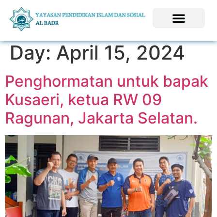
Day:
April 15, 2024
Penghormatan untuk bapak
Kusaeri, ketua RW 09
Ragunan, Jakarta Selatan.