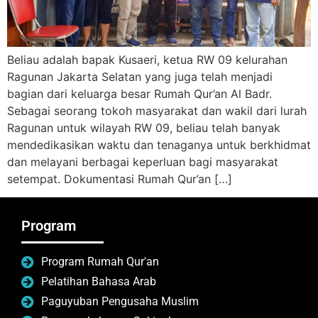
Beliau adalah bapak Kusaeri, ketua RW 09 kelurahan
Ragunan Jakarta Selatan yang juga telah menjadi
bagian dari keluarga besar Rumah Qur’an Al Badr.
Sebagai seorang tokoh masyarakat dan wakil dari lurah
Ragunan untuk wilayah RW 09, beliau telah banyak
mendedikasikan waktu dan tenaganya untuk berkhidmat
dan melayani berbagai keperluan bagi masyarakat
setempat. Dokumentasi Rumah Qur’an […]
Program
Program Rumah Qur'an
Pelatihan Bahasa Arab
Paguyuban Pengusaha Muslim