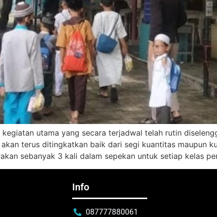
kegiatan utama yang secara terjadwal telah rutin diselen
kan terus ditingkatkan baik dari segi kuantitas maupun kua
garakan sebanyak 3 kali dalam sepekan untuk setiap kelas pe
Info
087777880061