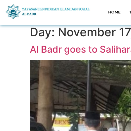
HOME
Day:
November 17
Al Badr goes to Salihar