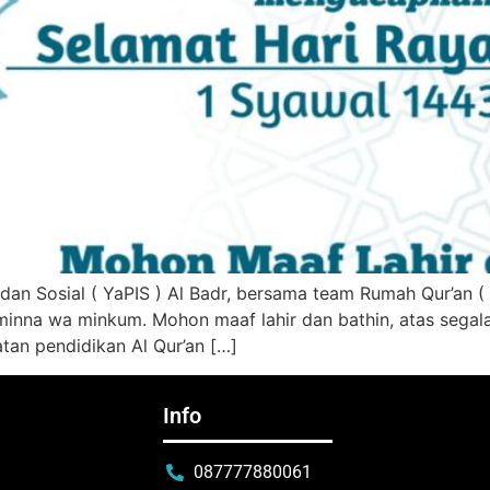
an Sosial ( YaPIS ) Al Badr, bersama team Rumah Qur’an (
u minna wa minkum. Mohon maaf lahir dan bathin, atas sega
tan pendidikan Al Qur’an […]
Info
087777880061