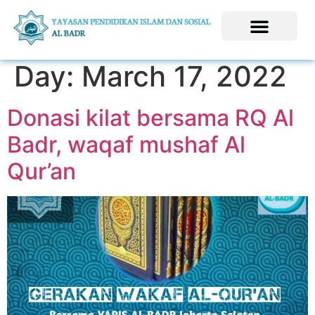
Day:
March 17, 2022
Donasi kilat bersama RQ Al
Badr, waqaf mushaf Al
Qur’an